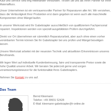
Kauf und Service sind eng miteinander verbunden. Testen Sie uns als Ihren Partner für Ihre
Materialfluss.
Unser Unternehmen ist ein vertrauensvoller Partner für Reparaturen aller Art. Wir verstehen,
dass die Verlässligkeit Ihrer Produktion erst dann gegeben ist wenn auch alle maschinelle
Komponenten ohne Mängel laufen.
In unserer Werkstatt wird Ihr Gabelstapler ausschließlich von qualifiziertem Fachpersonal
repariert. Inspektionen werden von speziell ausgebildeten Prüfern durchgeführt.
Direkt vor Ort übernehmen wir sämmtlich Reparaturarbeit, aber auch ohne einen vorher
vereinbarten Termin können Sie Ihr Gabelstapler bei uns prüfen und Mängel beseitigen
lassen.
Unsere Werkstatt arbeitet mit der neuesten Technik und aktuellsten Erkenntnissen unseres
Berufstands.
Wir legen Wert auf individuelle Kundenbetreuung, faire und transparente Preise sowie die
hohe Qualität unserer Arbeit. Wir beraten Sie jederzeit gerne und sorgen
verantwortungsbewusst für die funktionalität Ihres Gabelstaplers.
Nehmen Sie
Kontakt
zu uns auf.
Das Team
Bernd Kleemann
Telefon: +49 39931 52428
E-Mail: kleemann-gabelstapler@t-online.de